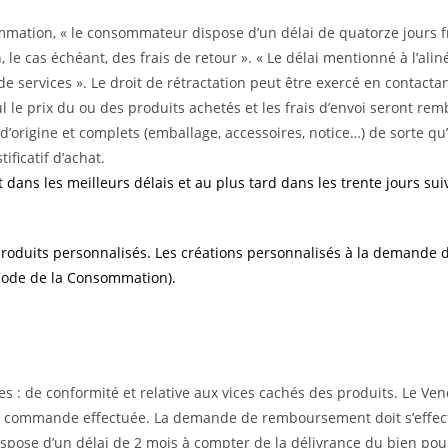
mation, « le consommateur dispose d’un délai de quatorze jours fr
on, le cas échéant, des frais de retour ». « Le délai mentionné à l’a
 de services ». Le droit de rétractation peut être exercé en contacta
 le prix du ou des produits achetés et les frais d’envoi seront remb
d’origine et complets (emballage, accessoires, notice…) de sorte qu’i
ficatif d’achat.
ans les meilleurs délais et au plus tard dans les trente jours suiva
s produits personnalisés. Les créations personnalisés à la demande 
Code de la Consommation).
s : de conformité et relative aux vices cachés des produits. Le V
commande effectuée. La demande de remboursement doit s’effectue
pose d’un délai de 2 mois à compter de la délivrance du bien pour 