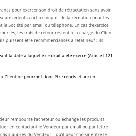
ancs pour exercer son droit de rétractation sans avoir
linéa précédent court à compter de la réception pour les
nt la Société par email ou téléphone. En cas d’exercice
oursés, les frais de retour restent à la charge du Client.
ls puissent être recommercialisés à l’état neuf ; ils
nt la date à laquelle ce droit a été exercé (Article L121-
du Client ne pourront donc être repris et aucun
endeur rembourse l’acheteur ou échange les produits
r en contactant le Vendeur par email ou par lettre
agir auprès du Vendeur – qu’il peut choisir entre le