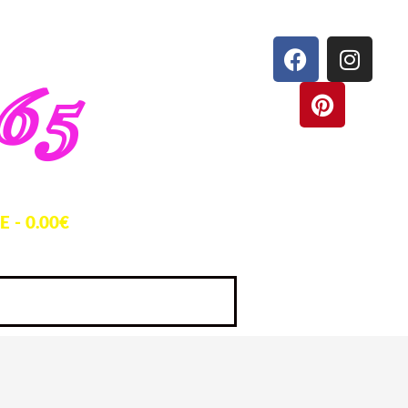
65
LE
0.00€