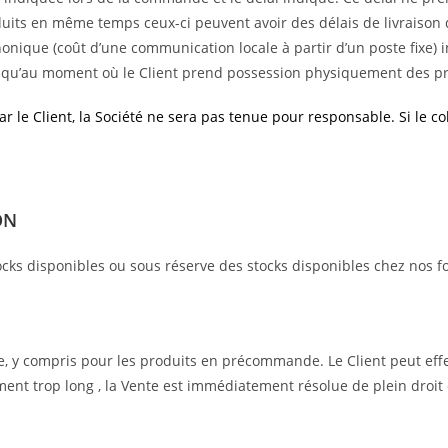
ts en même temps ceux-ci peuvent avoir des délais de livraison d
honique (coût d’une communication locale à partir d’un poste fixe)
e qu’au moment où le Client prend possession physiquement des p
r le Client, la Société ne sera pas tenue pour responsable. Si le col
ON
cks disponibles ou sous réserve des stocks disponibles chez nos f
 y compris pour les produits en précommande. Le Client peut eff
ment trop long , la Vente est immédiatement résolue de plein droi