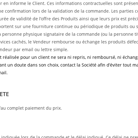
r en informe le Client. Ces informations contractuelles sont prése
t d’une confirmation lors de la validation de la commande. Les partie
urée de validité de l’offre des Produits ainsi que leurs prix est pré
rtent sur une fourniture continue ou périodique de produits ou ser
la personne physique signataire de la commande (ou la personne t
de vices cachés, le Vendeur rembourse ou échange les produits déf
deur par email ou lettre simple.
éalisée pour un client ne sera ni repris, ni remboursé, ni échangé
ayant un doute dans son choix, contact la Société afin d’éviter tou
ail.
IETE
u’au complet paiement du prix.
été indiquée lors de la commande et le délai indiqué. Ce délai ne p