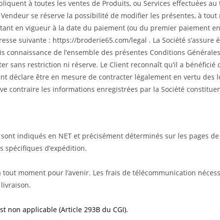
iquent à toutes les ventes de Produits, ou Services effectuées au tr
 Vendeur se réserve la possibilité de modifier les présentes, à tou
es étant en vigueur à la date du paiement (ou du premier paiement
adresse suivante : https://broderie65.com/legal . La Société s’assure
ris connaissance de l’ensemble des présentes Conditions Générales 
ter sans restriction ni réserve. Le Client reconnaît qu’il a bénéficié
Client déclare être en mesure de contracter légalement en vertu des
ve contraire les informations enregistrées par la Société constitue
t sont indiqués en NET et précisément déterminés sur les pages de 
 spécifiques d’expédition.
 à tout moment pour l’avenir. Les frais de télécommunication nécessai
livraison.
est non applicable (Article 293B du CGI).